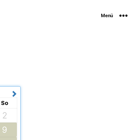
Menü
So
2
9